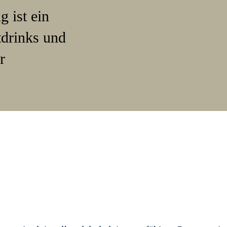
 ist ein
tdrinks und
r