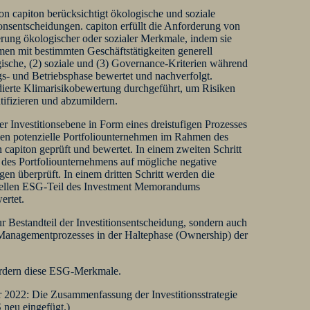
von capiton berücksichtigt ökologische und soziale
ionsentscheidungen. capiton erfüllt die Anforderung von
rung ökologischer oder sozialer Merkmale, indem sie
men mit bestimmten Geschäftstätigkeiten generell
gische, (2) soziale und (3) Governance-Kriterien während
s- und Betriebsphase bewertet und nachverfolgt.
ierte Klimarisikobewertung durchgeführt, um Risiken
ifizieren und abzumildern.
er Investitionsebene in Form eines dreistufigen Prozesses
en potenzielle Portfoliounternehmen im Rahmen des
apiton geprüft und bewertet. In einem zweiten Schritt
 des Portfoliounternehmens auf mögliche negative
en überprüft. In einem dritten Schritt werden die
ziellen ESG-Teil des Investment Memorandums
ertet.
nur Bestandteil der Investitionsentscheidung, sondern auch
n Managementprozesses in der Haltephase (Ownership) der
ördern diese ESG-Merkmale.
 2022: Die Zusammenfassung der Investitionsstrategie
neu eingefügt.)