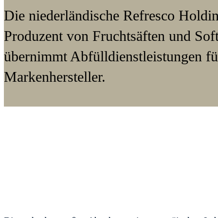
Die niederländische Refresco Holding
Produzent von Fruchtsäften und Sof
übernimmt Abfülldienstleistungen fü
Markenhersteller.