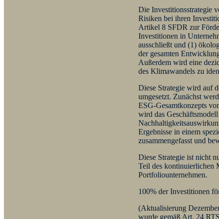
Die Investitionsstrategie 
Risiken bei ihren Investit
Artikel 8 SFDR zur Förde
Investitionen in Unterneh
ausschließt und (1) ökolo
der gesamten Entwicklung
Außerdem wird eine dezid
des Klimawandels zu ident
Diese Strategie wird auf d
umgesetzt. Zunächst werd
ESG-Gesamtkonzepts von c
wird das Geschäftsmodell
Nachhaltigkeitsauswirkung
Ergebnisse in einem spe
zusammengefasst und bew
Diese Strategie ist nicht 
Teil des kontinuierliche
Portfoliounternehmen.
100% der Investitionen f
(Aktualisierung Dezember
wurde gemäß Art. 24 RTS 