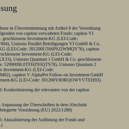
ssung
bene in Übereinstimmung mit Artikel 8 der Verordnung
olgenden von capiton verwalteten Fonds: capiton VI
 geschlossene Investment-KG (LEI-Code:
, Unisono Parallel Beteiligungen VI GmbH & Co.
t-KG (LEI-Code: 391200U5S6PSJ2WMQY76), capiton
chlossene Investment-KG (LEI-Code:
), Unisono Quantum 1 GmbH & Co. geschlossene
de: 5299009L0TFHZ93QTS78), Unisono Quantum 2
e Investment-KG (LEI-Code:
, capiton V AlphaPet Follow-on Investment GmbH
vestment-KG (LEI-Code: 391200YR0RQOWYVTEH93).
3: Konkretisierung der relevanten von der capiton
: Anpassung der Überschriften in dem Abschnitt
Delegierte Verordnung (EU) 2022/1288)
5: Aktualisierung der Auflistung der Fonds und
.)