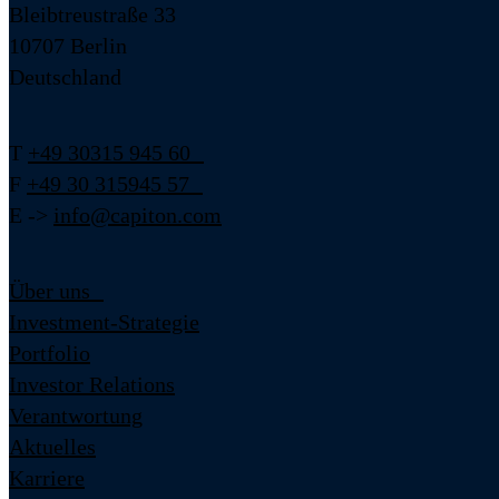
Bleibtreustraße 33
10707 Berlin
Deutschland
T
+49 30315 945 60
F
+49 30 315945 57
E ->
info@capiton.com
Über uns
Investment-Strategie
Portfolio
Investor Relations
Verantwortung
Aktuelles
Karriere